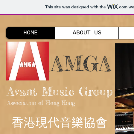
This site was designed with the
.com
web
HOME
ABOUT US
AMGA
Avant Music Group
Association of Hong Kong
香港現代音樂協會